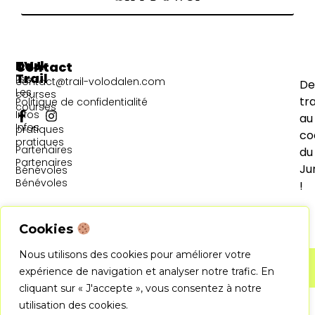
TVJ
Dark
Contact
Trail
Les
contact@trail-volodalen.com
De
Les
courses
tra
Politique de confidentialité
courses
Infos
au
Infos
pratiques
co
pratiques
Partenaires
du
Partenaires
Ju
Bénévoles
Bénévoles
!
Cookies
Nous utilisons des cookies pour améliorer votre
Créé par Outdoor Communication
©2026 Les trails Volodalen - All rights
expérience de navigation et analyser notre trafic. En
reserved
cliquant sur « J'accepte », vous consentez à notre
utilisation des cookies.