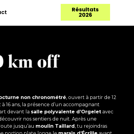
Résultats
act
2026
 nocturne non chronométré
, ouvert à partir de 12
2 à 16 ans, la présence d’un accompagnant
art devant la
salle polyvalente d’Orgelet
avec
découvrir nos sentiers de nuit. Après une
 route jusqu’au
moulin Taillard
, tu rejoindras
ne portion plate longe le
marais d’Écrille
avant