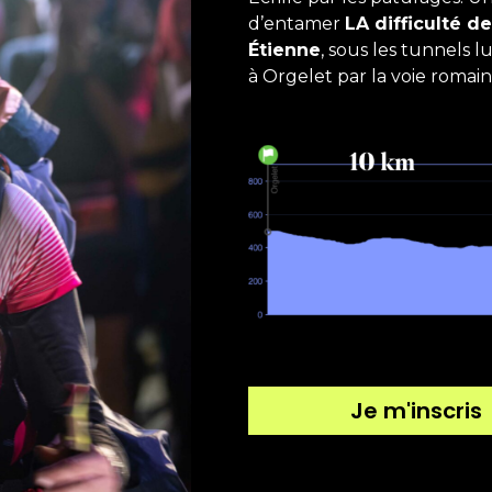
d’entamer
LA difficulté de
Étienne
, sous les tunnels l
à Orgelet par la voie romai
Je m'inscris