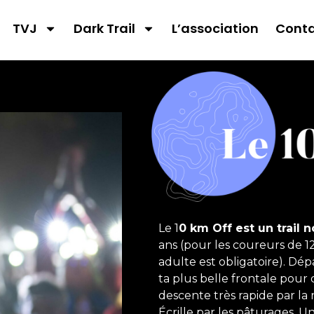
TVJ
Dark Trail
L’association
Cont
Le 1
0 km Off est un trail
ans (pour les coureurs de 1
adulte est obligatoire). Dép
ta plus belle frontale pour 
descente très rapide par la
Écrille par les pâturages. U